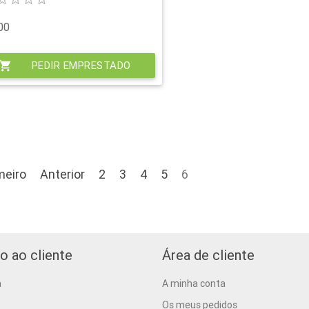
00
hopping_cart
PEDIR EMPRESTADO
meiro
Anterior
2
3
4
5
6
o ao cliente
Área de cliente
a
A minha conta
Os meus pedidos