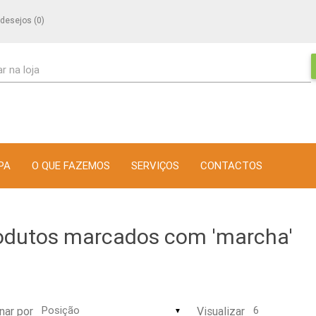
 desejos
(0)
r na loja
PA
O QUE FAZEMOS
SERVIÇOS
CONTACTOS
odutos marcados com 'marcha'
nar por
Visualizar
▼