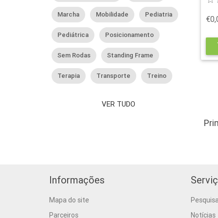
Marcha
Mobilidade
Pediatria
€0,
Pediátrica
Posicionamento
s
Sem Rodas
Standing Frame
Terapia
Transporte
Treino
VER TUDO
Pri
Informações
Serviç
Mapa do site
Pesquis
Parceiros
Notícias