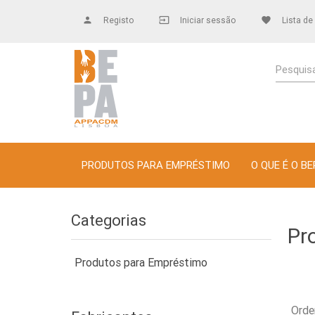
person
Registo
input
Iniciar sessão
favorite
Lista de
Pesquisa
PRODUTOS PARA EMPRÉSTIMO
O QUE É O BE
Categorias
Pr
Produtos para Empréstimo
Orde