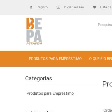
person
Registo
input
Iniciar sessão
favorite
Lista de
Pesquisa
PRODUTOS PARA EMPRÉSTIMO
O QUE É O BE
Categorias
Pr
Produtos para Empréstimo
Orde