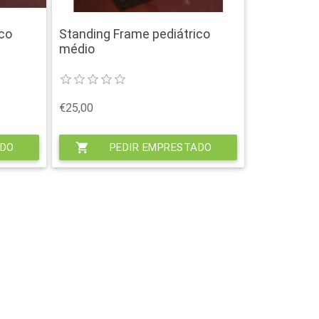
ico
Standing Frame pediátrico
médio
€25,00
ADO
shopping_cart
PEDIR EMPRESTADO