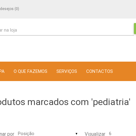
 desejos
(0)
r na loja
PA
O QUE FAZEMOS
SERVIÇOS
CONTACTOS
odutos marcados com 'pediatria'
nar por
Visualizar
▼