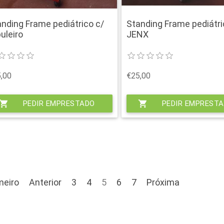
anding Frame pediátrico c/
Standing Frame pediátr
uleiro
JENX
,00
€25,00
hopping_cart
PEDIR EMPRESTADO
shopping_cart
PEDIR EMPREST
meiro
Anterior
3
4
5
6
7
Próxima