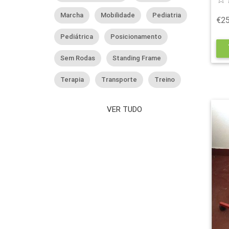
Marcha
Mobilidade
Pediatria
€25
Pediátrica
Posicionamento
s
Sem Rodas
Standing Frame
Terapia
Transporte
Treino
VER TUDO