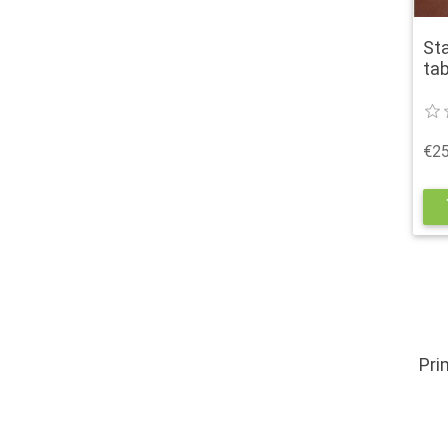
St
tab
€25
s
Pri