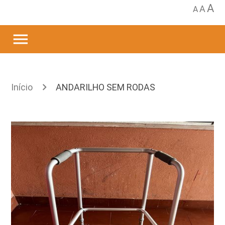
A
A
A
menu
Início
ANDARILHO SEM RODAS