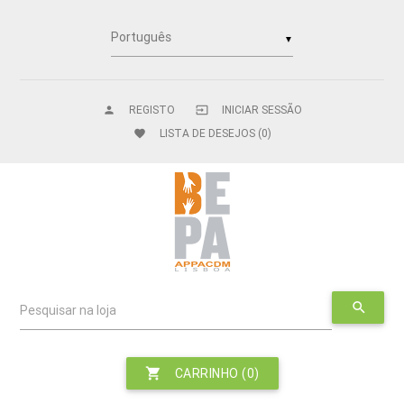
▼
REGISTO
INICIAR SESSÃO
person
input
LISTA DE DESEJOS
(0)
favorite
search
Pesquisar na loja
shopping_cart
CARRINHO
(0)