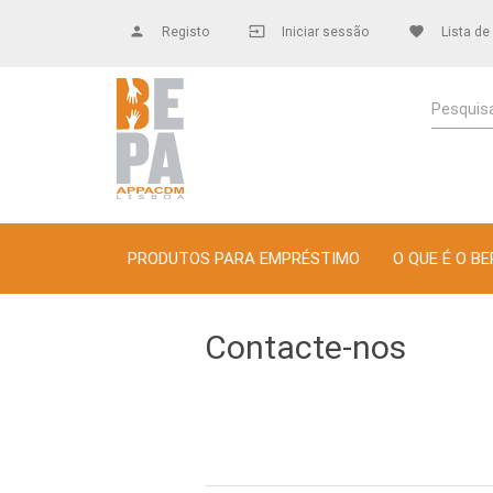
person
Registo
input
Iniciar sessão
favorite
Lista de
Pesquisa
PRODUTOS PARA EMPRÉSTIMO
O QUE É O BE
Contacte-nos