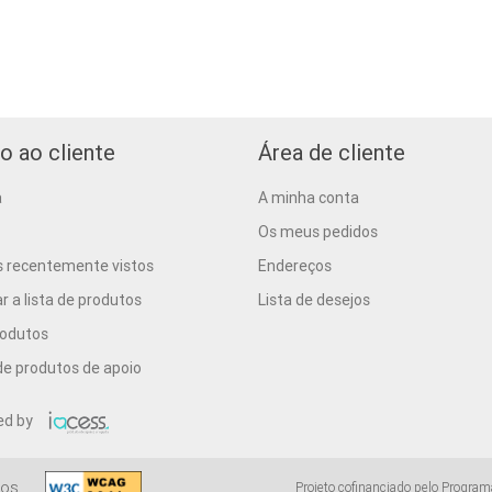
o ao cliente
Área de cliente
a
A minha conta
Os meus pedidos
s recentemente vistos
Endereços
 a lista de produtos
Lista de desejos
rodutos
e produtos de apoio
ed by
os.
Projeto cofinanciado pelo Program