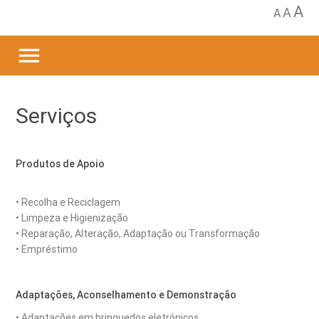
A
A
A
menu
Serviços
Produtos de Apoio
• Recolha e Reciclagem
• Limpeza e Higienização
• Reparação, Alteração, Adaptação ou Transformação
• Empréstimo
Adaptações, Aconselhamento e Demonstração
• Adaptações em brinquedos eletrónicos