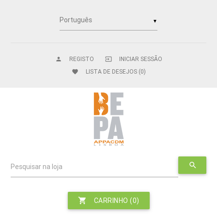
▼
REGISTO
INICIAR SESSÃO
person
input
LISTA DE DESEJOS
(0)
favorite
search
Pesquisar na loja
shopping_cart
CARRINHO
(0)