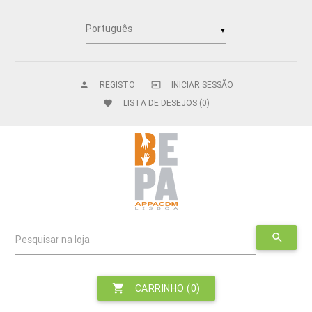
▼
REGISTO
INICIAR SESSÃO
person
input
LISTA DE DESEJOS
(0)
favorite
search
Pesquisar na loja
shopping_cart
CARRINHO
(0)