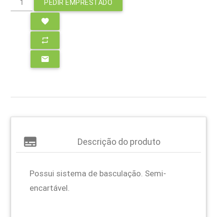
PEDIR EMPRESTADO
favorite
repeat
email
subtitles
Descrição do produto
Possui sistema de basculação. Semi-
encartável.