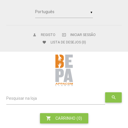
▼
REGISTO
INICIAR SESSÃO
person
input
LISTA DE DESEJOS
(0)
favorite
search
Pesquisar na loja
shopping_cart
CARRINHO
(0)