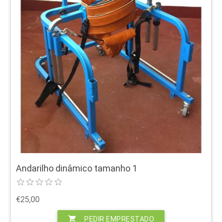
Andarilho dinâmico tamanho 1
€25,00
shopping_cart
PEDIR EMPRESTADO