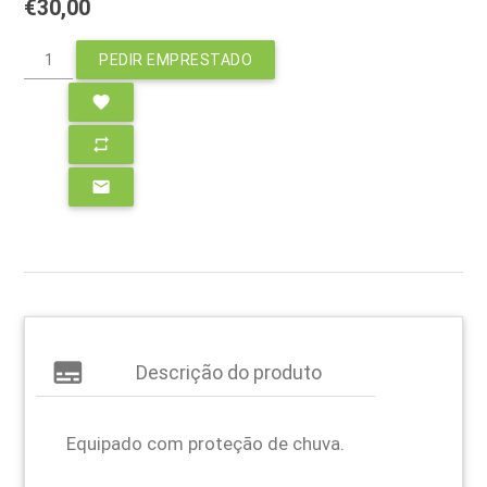
€30,00
PEDIR EMPRESTADO
favorite
repeat
email
subtitles
Descrição do produto
Equipado com proteção de chuva.