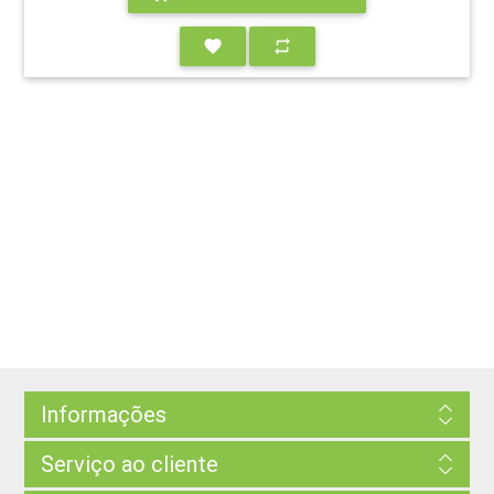
favorite
repeat
Informações
Serviço ao cliente