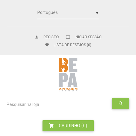
▼
REGISTO
INICIAR SESSÃO
person
input
LISTA DE DESEJOS
(0)
favorite
search
Pesquisar na loja
shopping_cart
CARRINHO
(0)