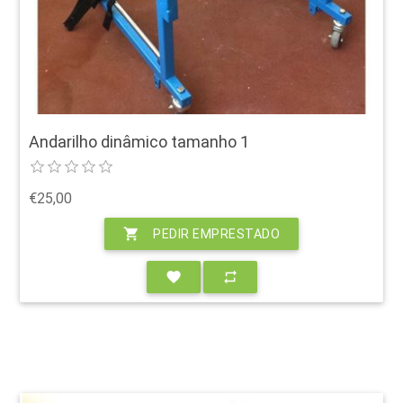
Andarilho dinâmico tamanho 1
€25,00
shopping_cart
PEDIR EMPRESTADO
favorite
repeat