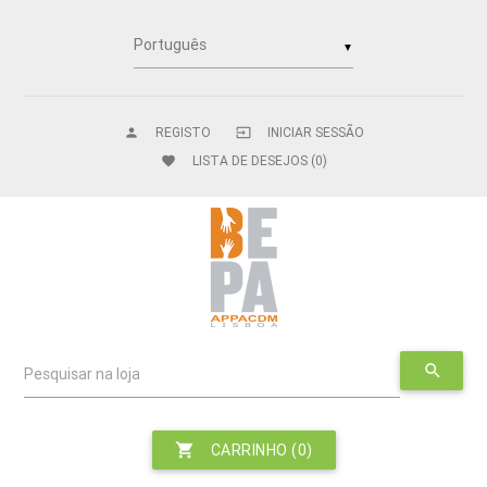
▼
REGISTO
INICIAR SESSÃO
person
input
LISTA DE DESEJOS
(0)
favorite
search
Pesquisar na loja
shopping_cart
CARRINHO
(0)