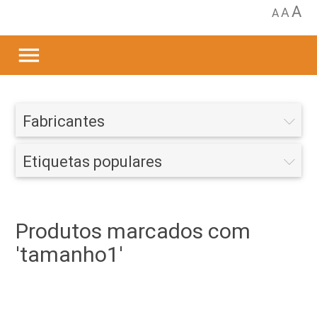
A
A
A
menu
Fabricantes
Etiquetas populares
Produtos marcados com
'tamanho1'