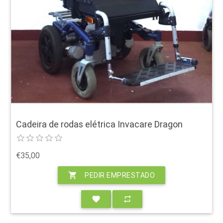
Cadeira de rodas elétrica Invacare Dragon
€35,00
shopping_cart
PEDIR EMPRESTADO
favorite
repeat