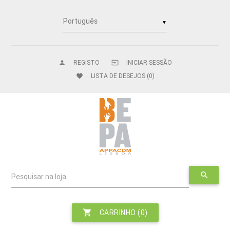
▼
REGISTO
INICIAR SESSÃO
person
input
LISTA DE DESEJOS
(0)
favorite
search
Pesquisar na loja
shopping_cart
CARRINHO
(0)