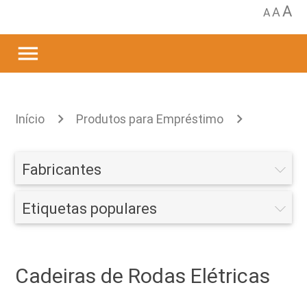
A
A
A
menu
Início
Produtos para Empréstimo
Mobilidade
Cadeiras de Rodas
Cadeiras
Fabricantes
de Rodas Elétricas
Etiquetas populares
Cadeiras de Rodas Elétricas