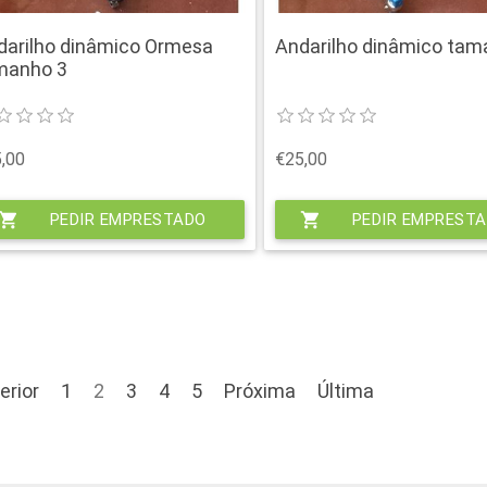
darilho dinâmico Ormesa
Andarilho dinâmico tam
manho 3
,00
€25,00
hopping_cart
PEDIR EMPRESTADO
shopping_cart
PEDIR EMPREST
erior
1
2
3
4
5
Próxima
Última