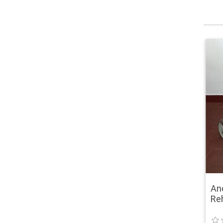
And
Re