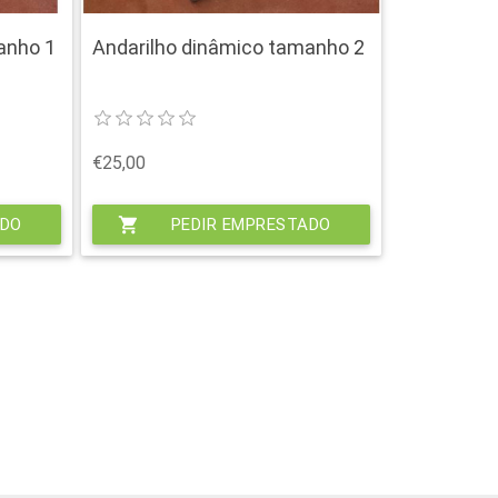
anho 1
Andarilho dinâmico tamanho 2
€25,00
ADO
shopping_cart
PEDIR EMPRESTADO