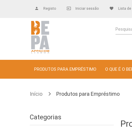
person
Registo
input
Iniciar sessão
favorite
Lista de
Pesquisa
PRODUTOS PARA EMPRÉSTIMO
O QUE É O BE
Início
Produtos para Empréstimo
Categorias
Pr