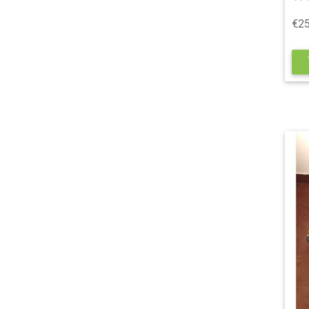
€25
s