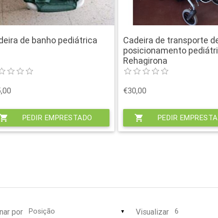
deira de banho pediátrica
Cadeira de transporte d
posicionamento pediátr
Rehagirona
,00
€30,00
hopping_cart
PEDIR EMPRESTADO
shopping_cart
PEDIR EMPREST
nar por
Visualizar
▼