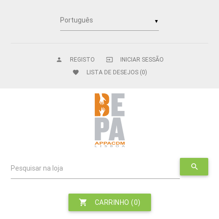
▼
REGISTO
INICIAR SESSÃO
person
input
LISTA DE DESEJOS
(0)
favorite
search
Pesquisar na loja
shopping_cart
CARRINHO
(0)