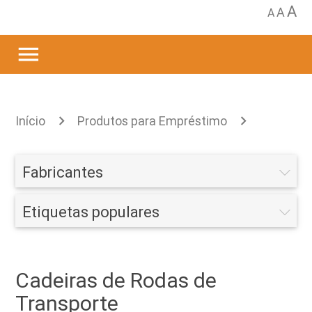
A
A
A
menu
Início
Produtos para Empréstimo
Mobilidade
Cadeiras de Rodas
Cadeiras
Fabricantes
de Rodas de Transporte
Etiquetas populares
Cadeiras de Rodas de
Transporte