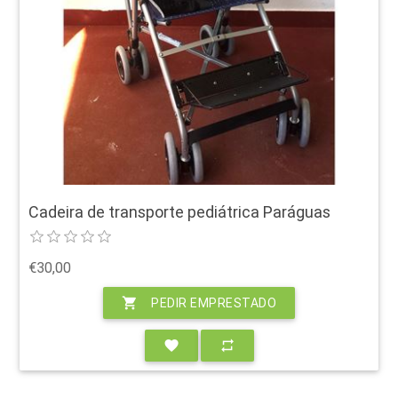
Cadeira de transporte pediátrica Paráguas
€30,00
shopping_cart
PEDIR EMPRESTADO
favorite
repeat