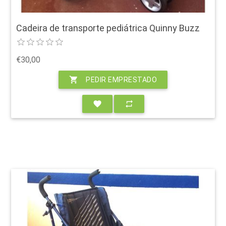
Cadeira de transporte pediátrica Quinny Buzz
€30,00
shopping_cart
PEDIR EMPRESTADO
favorite
repeat