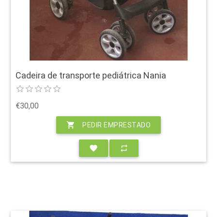
Cadeira de transporte pediátrica Nania
€30,00
shopping_cart
PEDIR EMPRESTADO
favorite
repeat