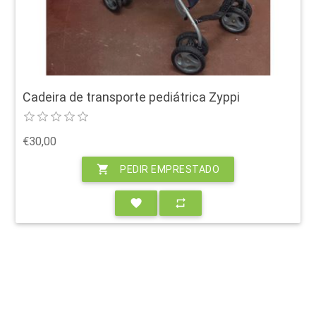
Cadeira de transporte pediátrica Zyppi
€30,00
shopping_cart
PEDIR EMPRESTADO
favorite
repeat