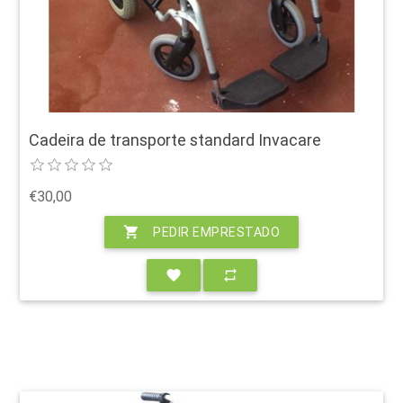
Cadeira de transporte standard Invacare
€30,00
shopping_cart
PEDIR EMPRESTADO
favorite
repeat