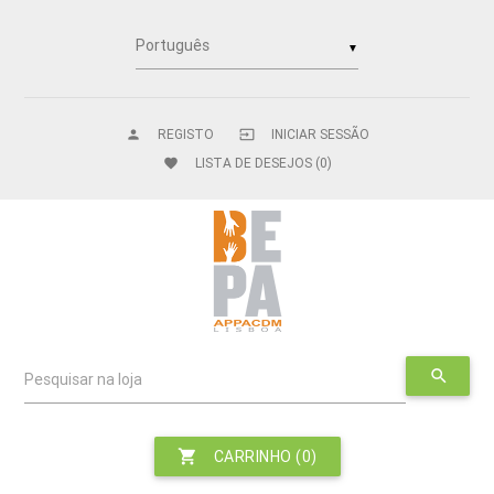
▼
REGISTO
INICIAR SESSÃO
person
input
LISTA DE DESEJOS
(0)
favorite
search
Pesquisar na loja
shopping_cart
CARRINHO
(0)