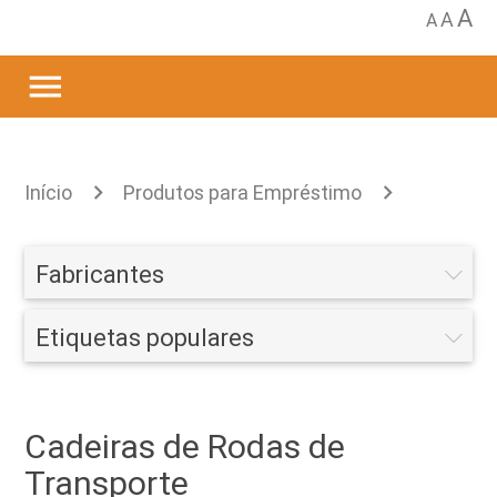
A
A
A
menu
Início
Produtos para Empréstimo
Mobilidade
Cadeiras de Rodas
Cadeiras
Fabricantes
de Rodas de Transporte
Etiquetas populares
Cadeiras de Rodas de
Transporte