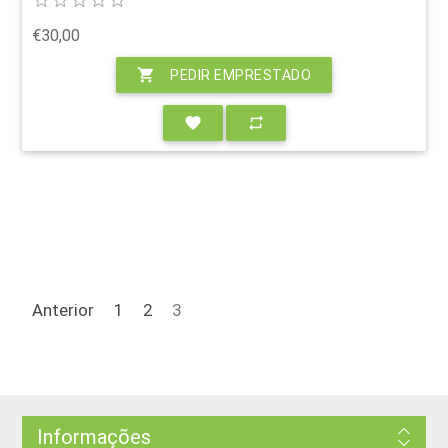
€30,00
shopping_cart
PEDIR EMPRESTADO
favorite
repeat
Anterior
1
2
3
Informações